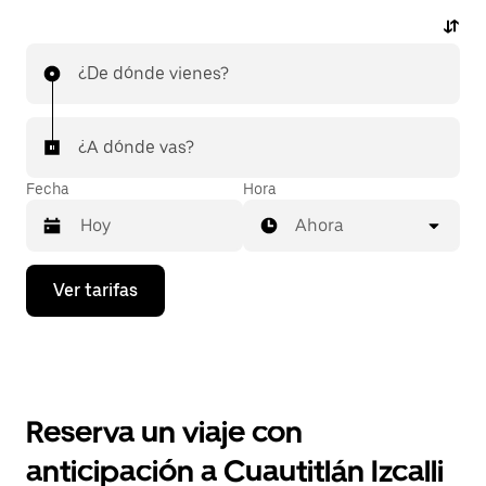
¿De dónde vienes?
¿A dónde vas?
Fecha
Hora
Ahora
Presiona
Ver tarifas
la
flecha
hacia
abajo
para
interactuar
con
Reserva un viaje con
el
calendario
anticipación a Cuautitlán Izcalli
y