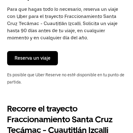
selecciona
una
Para que hagas todo lo necesario, reserva un viaje
fecha.
con Uber para el trayecto Fraccionamiento Santa
Presiona
la
Cruz Tecámac - Cuautitlán Izcalli. Solicita un viaje
tecla Esc
hasta 90 días antes de tu viaje, en cualquier
para
momento y en cualquier día del año.
cerrar
el
calendario.
Reserva un viaje
Es posible que Uber Reserve no esté disponible en tu punto de
partida.
Recorre el trayecto
Fraccionamiento Santa Cruz
Tecámac - Cuautitlán Izcalli