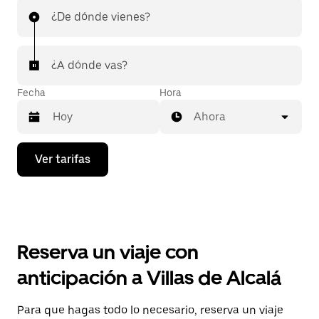
¿De dónde vienes?
¿A dónde vas?
Fecha
Hora
Ahora
Presiona
Ver tarifas
la
flecha
hacia
abajo
para
interactuar
con
Reserva un viaje con
el
calendario
anticipación a Villas de Alcalá
y
selecciona
una
Para que hagas todo lo necesario, reserva un viaje
fecha.