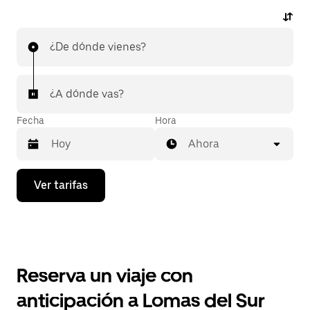
¿De dónde vienes?
¿A dónde vas?
Fecha
Hora
Ahora
Presiona
Ver tarifas
la
flecha
hacia
abajo
para
interactuar
con
Reserva un viaje con
el
calendario
anticipación a Lomas del Sur
y