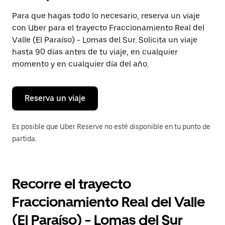
selecciona
una
Para que hagas todo lo necesario, reserva un viaje
fecha.
con Uber para el trayecto Fraccionamiento Real del
Presiona
la
Valle (El Paraíso) - Lomas del Sur. Solicita un viaje
tecla Esc
hasta 90 días antes de tu viaje, en cualquier
para
momento y en cualquier día del año.
cerrar
el
calendario.
Reserva un viaje
Es posible que Uber Reserve no esté disponible en tu punto de
partida.
Recorre el trayecto
Fraccionamiento Real del Valle
(El Paraíso) - Lomas del Sur