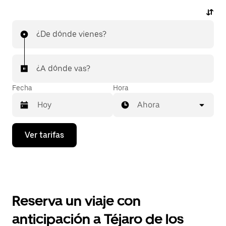
¿De dónde vienes?
¿A dónde vas?
Fecha
Hora
Ahora
Presiona
Ver tarifas
la
flecha
hacia
abajo
para
interactuar
con
Reserva un viaje con
el
calendario
anticipación a Téjaro de los
y