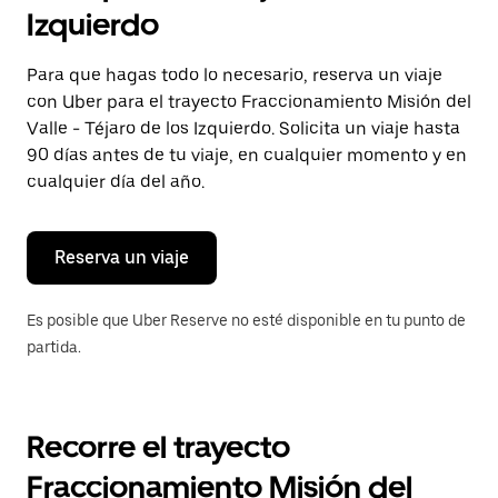
selecciona
Izquierdo
una
fecha.
Presiona
Para que hagas todo lo necesario, reserva un viaje
la
con Uber para el trayecto Fraccionamiento Misión del
tecla Esc
para
Valle - Téjaro de los Izquierdo. Solicita un viaje hasta
cerrar
90 días antes de tu viaje, en cualquier momento y en
el
cualquier día del año.
calendario.
Reserva un viaje
Es posible que Uber Reserve no esté disponible en tu punto de
partida.
Recorre el trayecto
Fraccionamiento Misión del