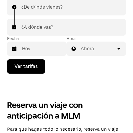
¿De dónde vienes?
¿A dónde vas?
Fecha
Hora
Ahora
Presiona
Ver tarifas
la
flecha
hacia
abajo
para
interactuar
con
Reserva un viaje con
el
calendario
anticipación a MLM
y
selecciona
una
Para que hagas todo lo necesario, reserva un viaje
fecha.