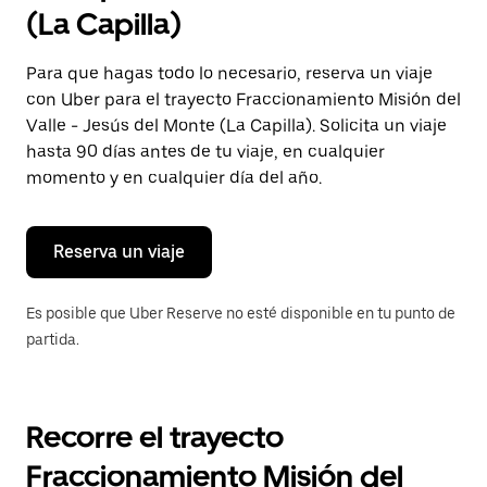
selecciona
(La Capilla)
una
fecha.
Presiona
Para que hagas todo lo necesario, reserva un viaje
la
con Uber para el trayecto Fraccionamiento Misión del
tecla Esc
para
Valle - Jesús del Monte (La Capilla). Solicita un viaje
cerrar
hasta 90 días antes de tu viaje, en cualquier
el
momento y en cualquier día del año.
calendario.
Reserva un viaje
Es posible que Uber Reserve no esté disponible en tu punto de
partida.
Recorre el trayecto
Fraccionamiento Misión del