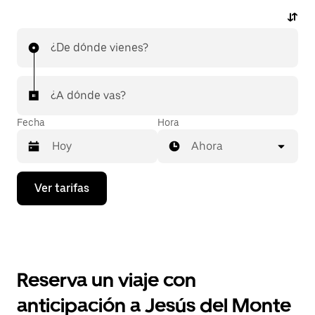
¿De dónde vienes?
¿A dónde vas?
Fecha
Hora
Ahora
Presiona
Ver tarifas
la
flecha
hacia
abajo
para
interactuar
con
Reserva un viaje con
el
calendario
anticipación a Jesús del Monte
y