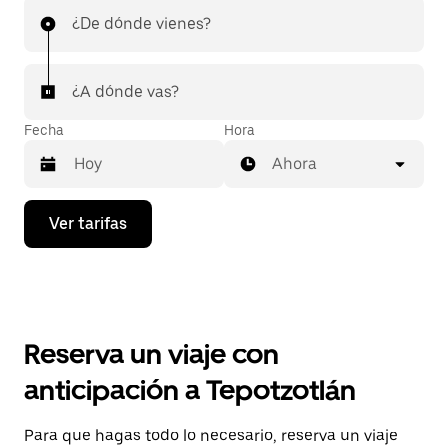
¿De dónde vienes?
¿A dónde vas?
Fecha
Hora
Ahora
Presiona
Ver tarifas
la
flecha
hacia
abajo
para
interactuar
con
Reserva un viaje con
el
calendario
anticipación a Tepotzotlán
y
selecciona
una
Para que hagas todo lo necesario, reserva un viaje
fecha.