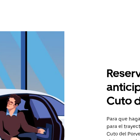
Reserv
antici
Cuto d
Para que hagas
para el traye
Cuto del Porve