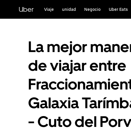
Saltar
al
Uber
Viaje
unidad
Negocio
Uber Eats
contenido
principal
La mejor mane
de viajar entre
Fraccionamien
Galaxia Tarímb
- Cuto del Porv