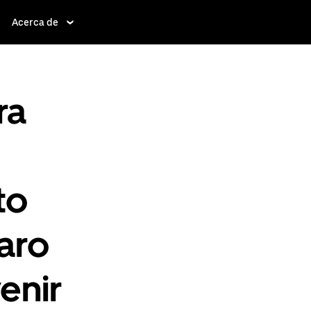
Acerca de
ra
to
aro
enir