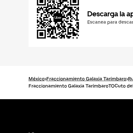
Descarga la a
Escanea para desca
México
>
Fraccionamiento Galaxia Tarímbaro
>
Ru
Fraccionamiento Galaxia TarímbaroTOCuto del