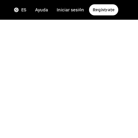
ES
Ayuda
Iniciar sesión
Regístrate