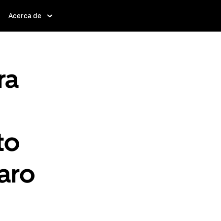
Acerca de
ra
to
aro