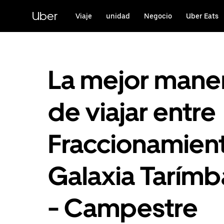
Saltar
al
Uber
Viaje
unidad
Negocio
Uber Eats
contenido
principal
La mejor mane
de viajar entre
Fraccionamien
Galaxia Tarímb
- Campestre