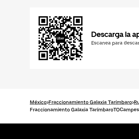
Descarga la a
Escanea para desca
México
>
Fraccionamiento Galaxia Tarímbaro
>
Ru
Fraccionamiento Galaxia TarímbaroTOCampes