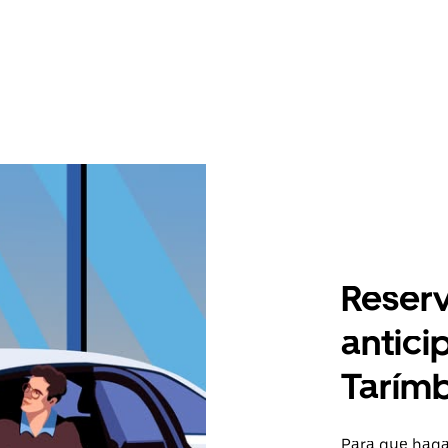
Reserv
antici
Tarím
Para que hagas