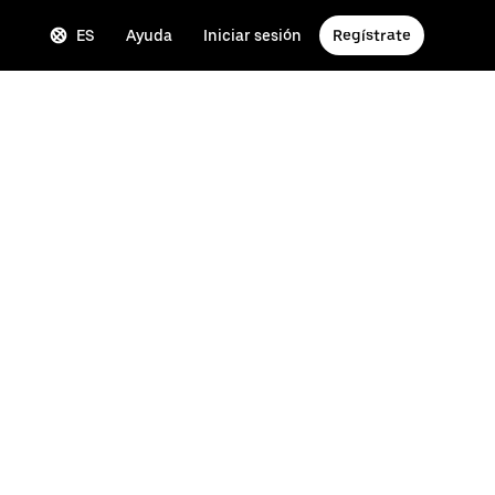
ES
Ayuda
Iniciar sesión
Regístrate