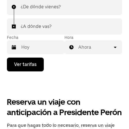
¿De dónde vienes?
¿A dónde vas?
Fecha
Hora
Ahora
Presiona
Ver tarifas
la
flecha
hacia
abajo
para
interactuar
con
Reserva un viaje con
el
calendario
anticipación a Presidente Perón
y
selecciona
una
Para que hagas todo lo necesario, reserva un viaje
fecha.