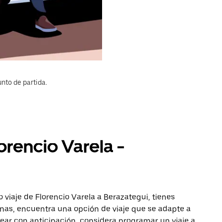
nto de partida.
orencio Varela -
 viaje de Florencio Varela a Berazategui, tienes
onas, encuentra una opción de viaje que se adapte a
ear con anticipación, considera programar un viaje a