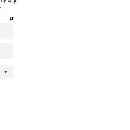
 un viaje
n.