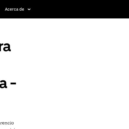
Acerca de
ra
a -
orencio