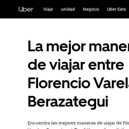
Saltar
al
Uber
Viaje
unidad
Negocio
Uber Eats
contenido
principal
La mejor mane
de viajar entre
Florencio Varel
Berazategui
Encuentra las mejores maneras de viajar de Fl