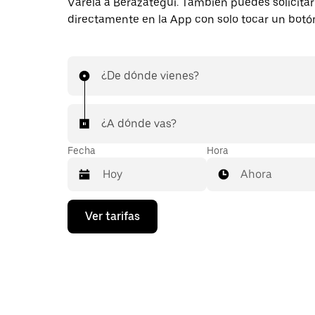
Varela a Berazategui. También puedes solicitar
directamente en la App con solo tocar un botó
¿De dónde vienes?
¿A dónde vas?
Fecha
Hora
Ahora
Presiona
Ver tarifas
la
flecha
hacia
abajo
para
interactuar
con
el