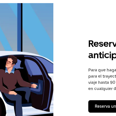
Reserv
antici
Para que hagas
para el trayec
viaje hasta 90
en cualquier d
Reserva un