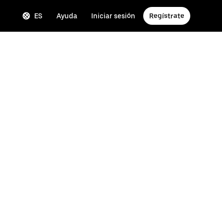
ES
Ayuda
Iniciar sesión
Regístrate