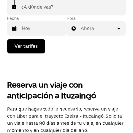
¿A dónde vas?
Fecha
Hora
Ahora
Presiona
Ver tarifas
la
flecha
hacia
abajo
para
interactuar
con
Reserva un viaje con
el
calendario
anticipación a Ituzaingó
y
selecciona
una
Para que hagas todo lo necesario, reserva un viaje
fecha.
con Uber para el trayecto Ezeiza - Ituzaingó. Solicita
Presiona
la
un viaje hasta 90 días antes de tu viaje, en cualquier
tecla Esc
momento y en cualquier día del año.