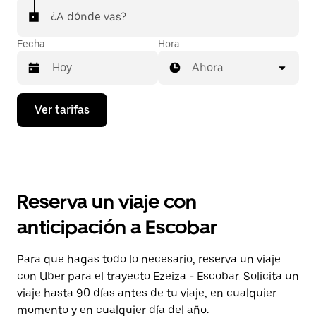
¿A dónde vas?
Fecha
Hora
Ahora
Presiona
Ver tarifas
la
flecha
hacia
abajo
para
interactuar
con
Reserva un viaje con
el
calendario
anticipación a Escobar
y
selecciona
una
Para que hagas todo lo necesario, reserva un viaje
fecha.
con Uber para el trayecto Ezeiza - Escobar. Solicita un
Presiona
la
viaje hasta 90 días antes de tu viaje, en cualquier
tecla Esc
momento y en cualquier día del año.