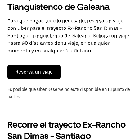
selecciona
Tianguistenco de Galeana
una
fecha.
Presiona
Para que hagas todo lo necesario, reserva un viaje
la
con Uber para el trayecto Ex-Rancho San Dimas -
tecla Esc
para
Santiago Tianguistenco de Galeana. Solicita un viaje
cerrar
hasta 90 días antes de tu viaje, en cualquier
el
momento y en cualquier día del año.
calendario.
Reserva un viaje
Es posible que Uber Reserve no esté disponible en tu punto de
partida.
Recorre el trayecto Ex-Rancho
San Dimas - Santiago