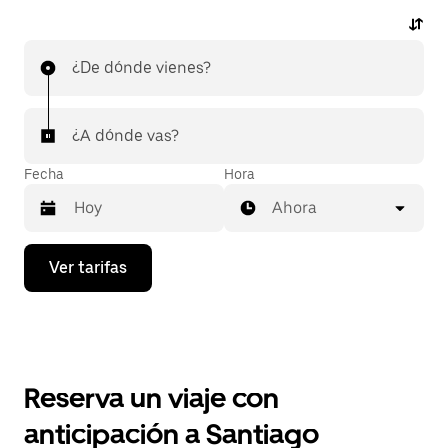
¿De dónde vienes?
¿A dónde vas?
Fecha
Hora
Ahora
Presiona
Ver tarifas
la
flecha
hacia
abajo
para
interactuar
con
Reserva un viaje con
el
calendario
anticipación a Santiago
y