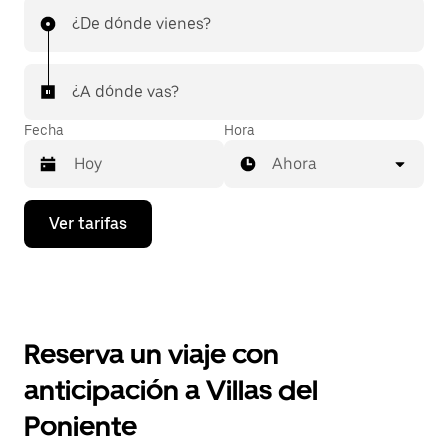
¿De dónde vienes?
¿A dónde vas?
Fecha
Hora
Ahora
Presiona
Ver tarifas
la
flecha
hacia
abajo
para
interactuar
con
Reserva un viaje con
el
calendario
anticipación a Villas del
y
selecciona
Poniente
una
fecha.