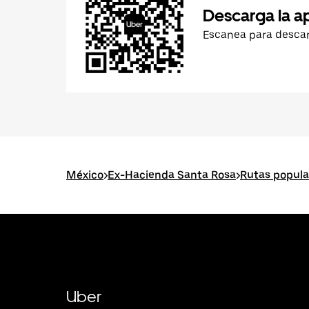
Descarga la a
Escanea para desca
México
>
Ex-Hacienda Santa Rosa
>
Rutas popula
Uber