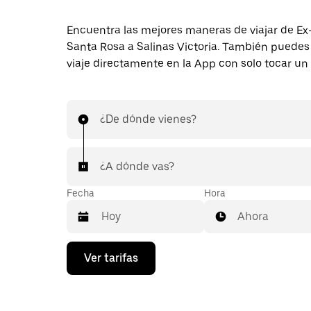
Encuentra las mejores maneras de viajar de E
Santa Rosa a Salinas Victoria. También puedes 
viaje directamente en la App con solo tocar un
¿De dónde vienes?
¿A dónde vas?
Fecha
Hora
Ahora
Presiona
Ver tarifas
la
flecha
hacia
abajo