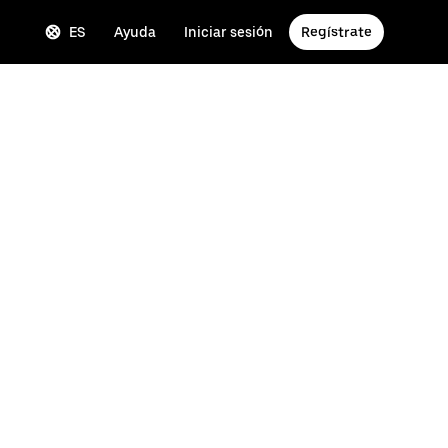
ES
Ayuda
Iniciar sesión
Regístrate