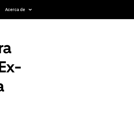
Acerca de
ra
 Ex-
a