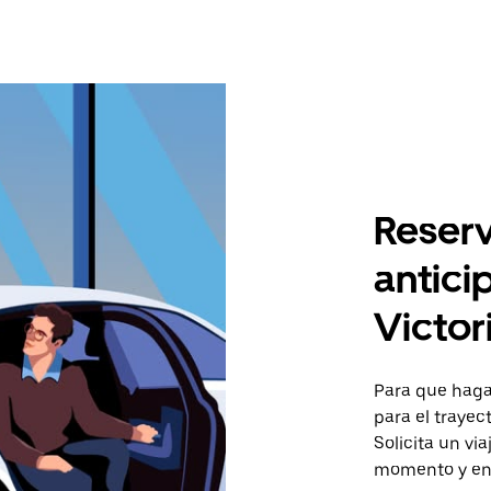
Reserv
antici
Victor
Para que hagas
para el trayec
Solicita un vi
momento y en 