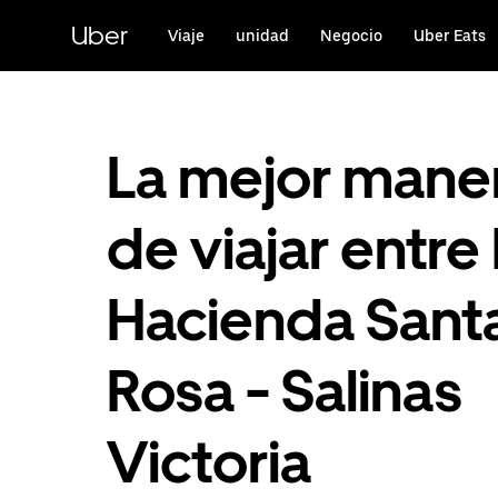
Saltar
al
Uber
Viaje
unidad
Negocio
Uber Eats
contenido
principal
La mejor mane
de viajar entre
Hacienda Sant
Rosa - Salinas
Victoria