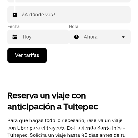
¿A dónde vas?
Fecha
Hora
Ahora
Presiona
Ver tarifas
la
flecha
hacia
abajo
para
interactuar
con
Reserva un viaje con
el
calendario
anticipación a Tultepec
y
selecciona
una
Para que hagas todo lo necesario, reserva un viaje
fecha.
con Uber para el trayecto Ex-Hacienda Santa Inés -
Presiona
la
Tultepec. Solicita un viaje hasta 90 días antes de tu