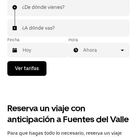
¿De dónde vienes?
¿A dónde vas?
Fecha
Hora
Ahora
Presiona
Ver tarifas
la
flecha
hacia
abajo
para
interactuar
con
Reserva un viaje con
el
calendario
anticipación a Fuentes del Valle
y
selecciona
una
Para que hagas todo lo necesario, reserva un viaje
fecha.