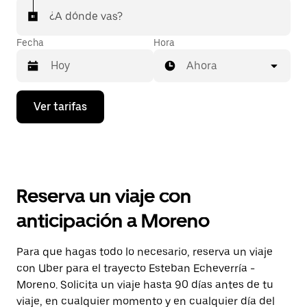
¿A dónde vas?
Fecha
Hora
Ahora
Presiona
Ver tarifas
la
flecha
hacia
abajo
para
interactuar
con
Reserva un viaje con
el
calendario
anticipación a Moreno
y
selecciona
una
Para que hagas todo lo necesario, reserva un viaje
fecha.
con Uber para el trayecto Esteban Echeverría -
Presiona
la
Moreno. Solicita un viaje hasta 90 días antes de tu
tecla Esc
viaje, en cualquier momento y en cualquier día del