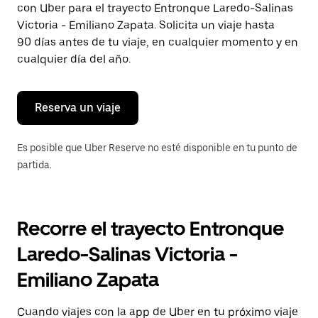
con Uber para el trayecto Entronque Laredo-Salinas
Presiona
la
Victoria - Emiliano Zapata. Solicita un viaje hasta
tecla Esc
90 días antes de tu viaje, en cualquier momento y en
para
cualquier día del año.
cerrar
el
calendario.
Reserva un viaje
Es posible que Uber Reserve no esté disponible en tu punto de
partida.
Recorre el trayecto Entronque
Laredo-Salinas Victoria -
Emiliano Zapata
Cuando viajes con la app de Uber en tu próximo viaje