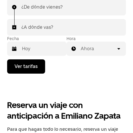
¿De dónde vienes?
¿A dónde vas?
Fecha
Hora
Ahora
Presiona
Ver tarifas
la
flecha
hacia
abajo
para
interactuar
con
Reserva un viaje con
el
calendario
anticipación a Emiliano Zapata
y
selecciona
una
Para que hagas todo lo necesario, reserva un viaje
fecha.