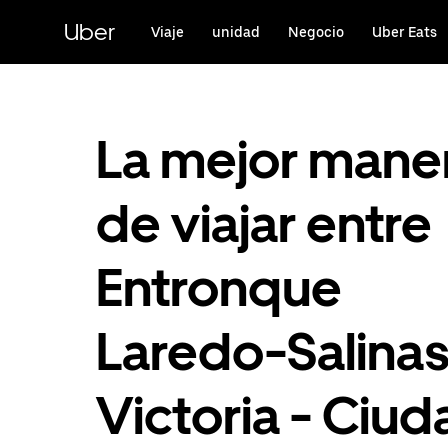
Saltar
al
Uber
Viaje
unidad
Negocio
Uber Eats
contenido
principal
La mejor mane
de viajar entre
Entronque
Laredo-Salina
Victoria - Ciud