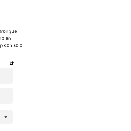
ntronque
mbién
pp con solo