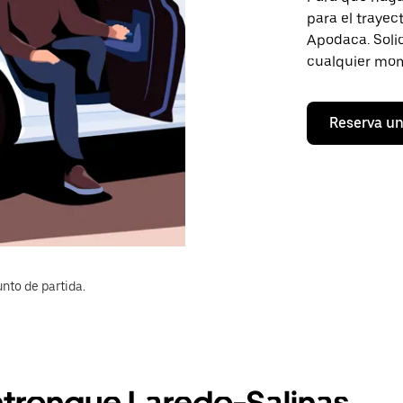
para el trayec
Apodaca. Solic
cualquier mom
Reserva un
nto de partida.
Entronque Laredo-Salinas