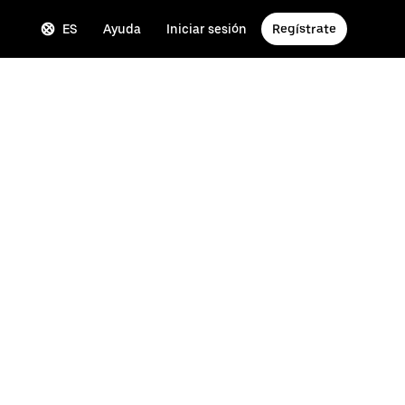
ES
Ayuda
Iniciar sesión
Regístrate