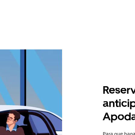
Reserv
antici
Apod
Para que hagas