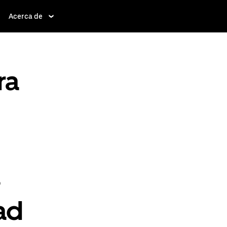
Acerca de
ra
s
ad