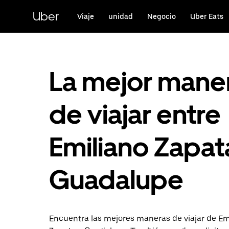
Saltar
al
Uber
Viaje
unidad
Negocio
Uber Eats
contenido
principal
La mejor mane
de viajar entre
Emiliano Zapat
Guadalupe
Encuentra las mejores maneras de viajar de Em