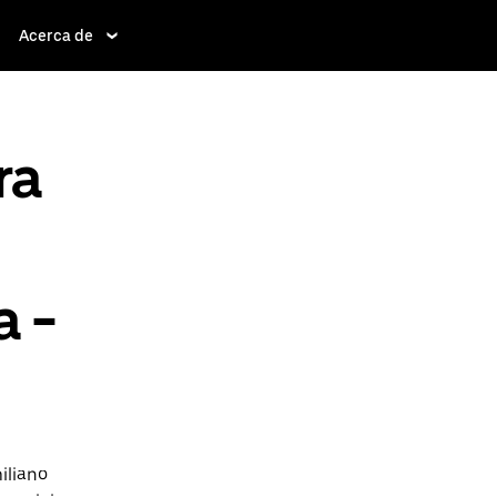
Acerca de
ra
a -
iliano