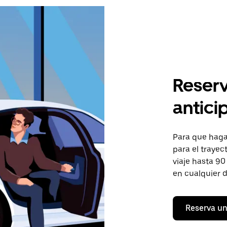
Reserv
antici
Para que hagas
para el trayec
viaje hasta 90
en cualquier d
Reserva un