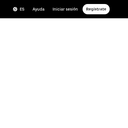
ES
Ayuda
Iniciar sesión
Regístrate