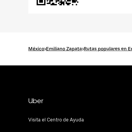
México
>
Emiliano Zapata
>
Rutas populares en E
Uber
Visita el Centro de Ayuda