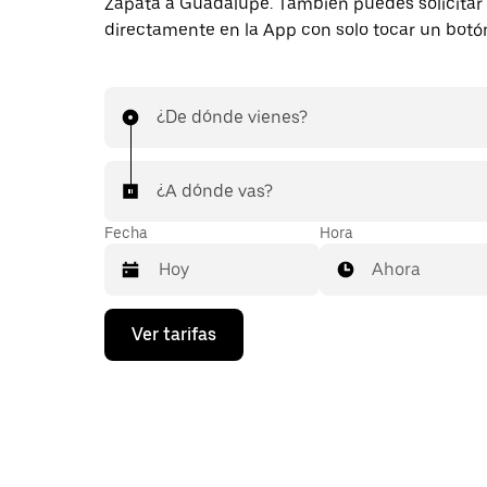
Zapata a Guadalupe. También puedes solicitar 
directamente en la App con solo tocar un botó
¿De dónde vienes?
¿A dónde vas?
Fecha
Hora
Ahora
Presiona
Ver tarifas
la
flecha
hacia
abajo
para
interactuar
con
el