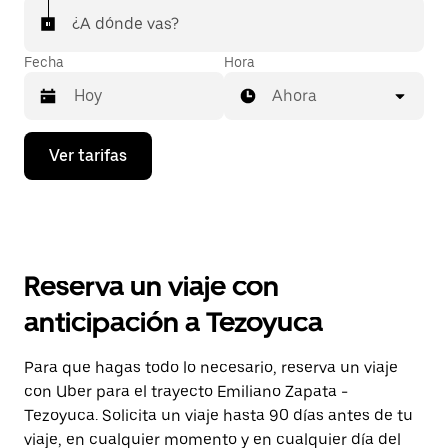
¿A dónde vas?
Fecha
Hora
Ahora
Presiona
Ver tarifas
la
flecha
hacia
abajo
para
interactuar
con
Reserva un viaje con
el
calendario
anticipación a Tezoyuca
y
selecciona
una
Para que hagas todo lo necesario, reserva un viaje
fecha.
con Uber para el trayecto Emiliano Zapata -
Presiona
la
Tezoyuca. Solicita un viaje hasta 90 días antes de tu
tecla Esc
viaje, en cualquier momento y en cualquier día del