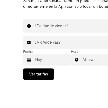
Zapata a Cuernavaca. También puedes solicitar
directamente en la App con solo tocar un botó
¿De dónde vienes?
¿A dónde vas?
Fecha
Hora
Ahora
Presiona
Ver tarifas
la
flecha
hacia
abajo
para
interactuar
con
el