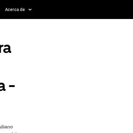
Acerca de
ra
a -
iliano