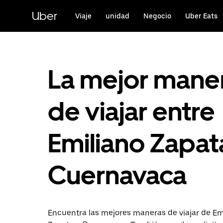
Saltar
al
Uber
Viaje
unidad
Negocio
Uber Eats
contenido
principal
La mejor mane
de viajar entre
Emiliano Zapat
Cuernavaca
Encuentra las mejores maneras de viajar de Em