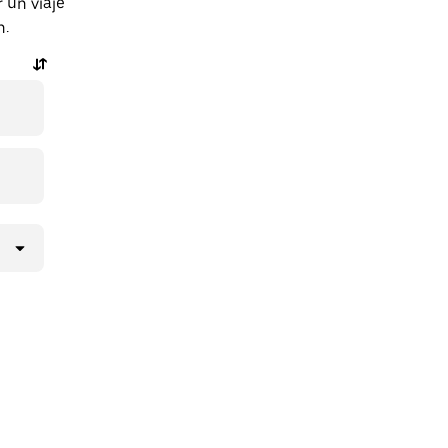
 un viaje
n.