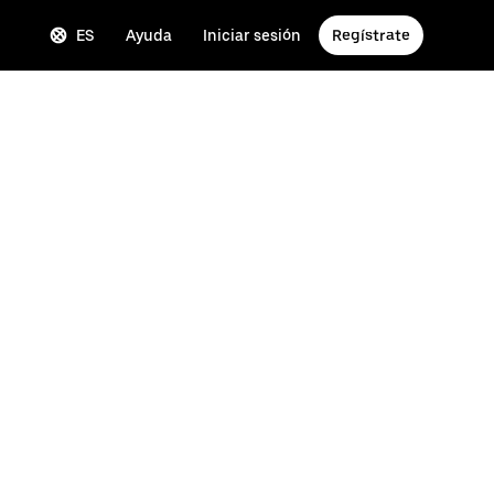
ES
Ayuda
Iniciar sesión
Regístrate