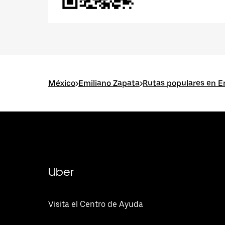
México
>
Emiliano Zapata
>
Rutas populares en E
Uber
Visita el Centro de Ayuda