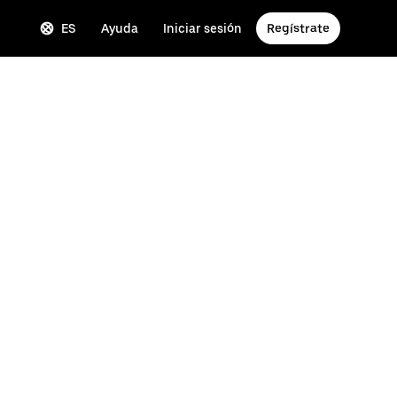
ES
Ayuda
Iniciar sesión
Regístrate