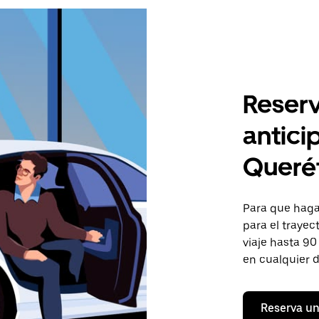
Reserv
antici
Queré
Para que hagas
para el trayec
viaje hasta 90
en cualquier d
Reserva un