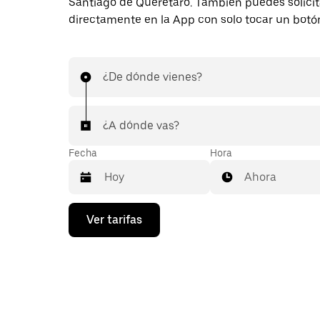
Santiago de Querétaro. También puedes solicita
directamente en la App con solo tocar un botó
¿De dónde vienes?
¿A dónde vas?
Fecha
Hora
Ahora
Presiona
Ver tarifas
la
flecha
hacia
abajo
para
interactuar
con
el