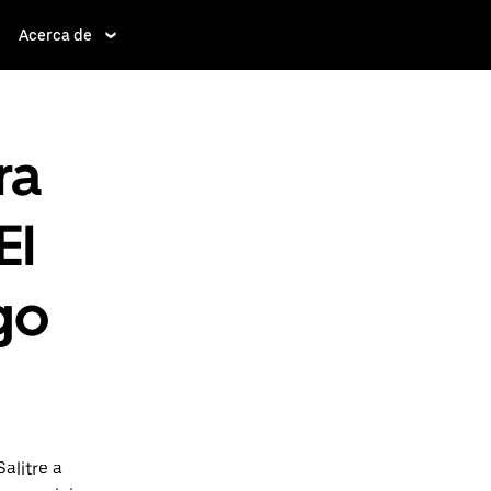
Acerca de
ra
El
ago
alitre a