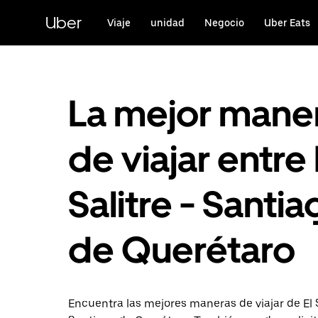
Saltar
al
Uber
Viaje
unidad
Negocio
Uber Eats
contenido
principal
La mejor mane
de viajar entre 
Salitre - Santi
de Querétaro
Encuentra las mejores maneras de viajar de El S