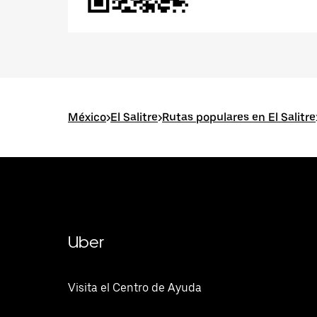
México
>
El Salitre
>
Rutas populares en El Salitre
Uber
Visita el Centro de Ayuda