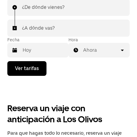
¿De dónde vienes?
¿A dónde vas?
Fecha
Hora
Ahora
Presiona
Ver tarifas
la
flecha
hacia
abajo
para
interactuar
con
Reserva un viaje con
el
calendario
anticipación a Los Olivos
y
selecciona
una
Para que hagas todo lo necesario, reserva un viaje
fecha.