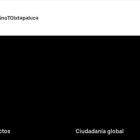
PinoTOIxtapaluca
ctos
Ciudadanía global