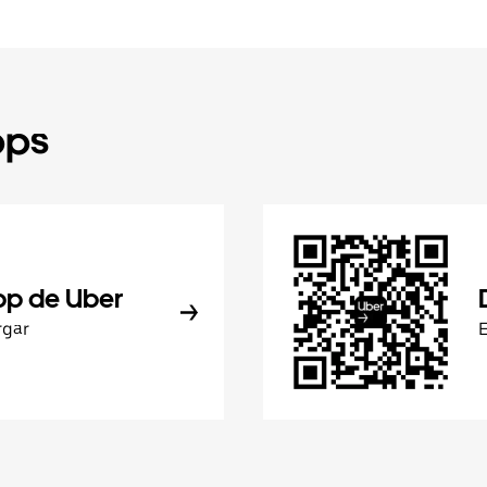
pps
pp de Uber
rgar