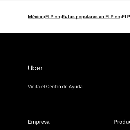
México
>
El Pino
>
Rutas populares en El Pino
>
El 
Uber
Visita el Centro de Ayuda
Empresa
Produ