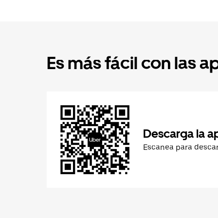
Es más fácil con las a
Descarga la a
Escanea para desca