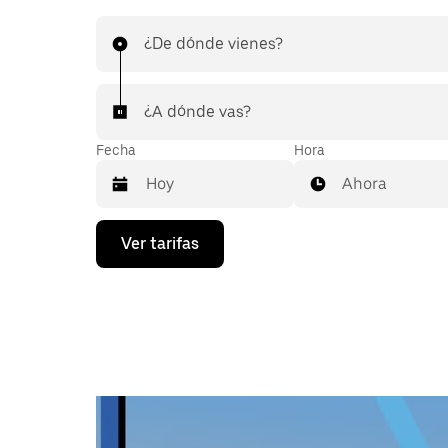
¿De dónde vienes?
¿A dónde vas?
Fecha
Hora
Ahora
Presiona
Ver tarifas
la
flecha
hacia
abajo
para
interactuar
con
el
calendario
y
selecciona