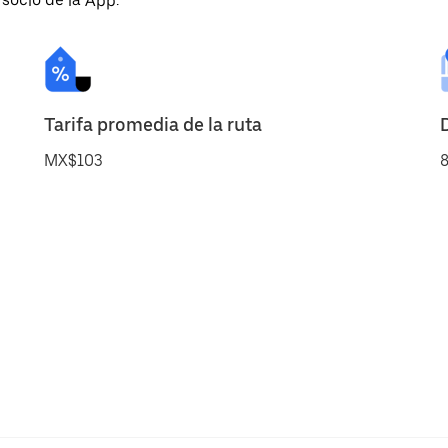
 socio de la App.
Tarifa promedia de la ruta
MX$103
8