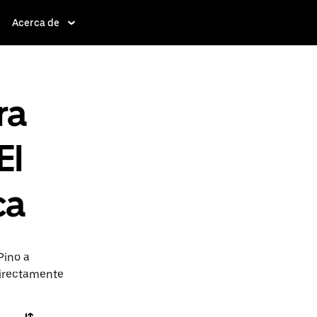
Acerca de
ra
El
ca
Pino a
directamente