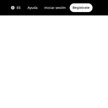
ES
Ayuda
Iniciar sesión
Regístrate