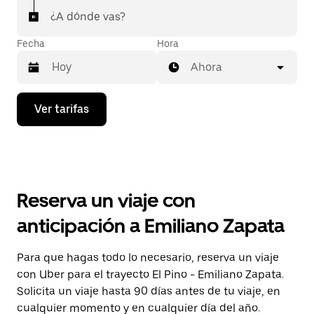
¿A dónde vas?
Fecha
Hora
Ahora
Presiona
Ver tarifas
la
flecha
hacia
abajo
para
interactuar
con
Reserva un viaje con
el
calendario
anticipación a Emiliano Zapata
y
selecciona
una
Para que hagas todo lo necesario, reserva un viaje
fecha.
con Uber para el trayecto El Pino - Emiliano Zapata.
Presiona
la
Solicita un viaje hasta 90 días antes de tu viaje, en
tecla Esc
cualquier momento y en cualquier día del año.