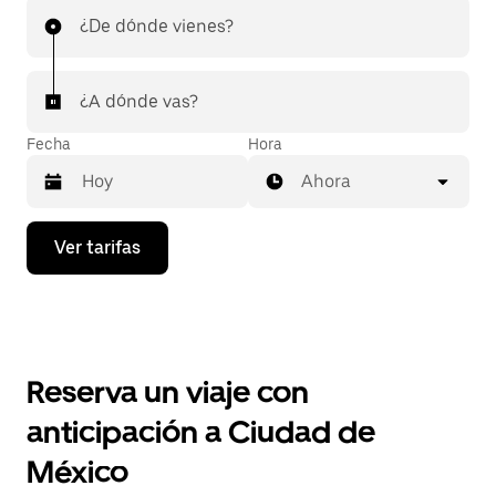
¿De dónde vienes?
¿A dónde vas?
Fecha
Hora
Ahora
Presiona
Ver tarifas
la
flecha
hacia
abajo
para
interactuar
con
Reserva un viaje con
el
calendario
anticipación a Ciudad de
y
selecciona
México
una
fecha.