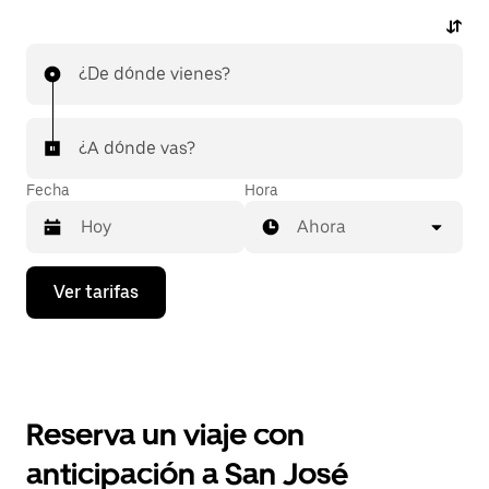
¿De dónde vienes?
¿A dónde vas?
Fecha
Hora
Ahora
Presiona
Ver tarifas
la
flecha
hacia
abajo
para
interactuar
con
Reserva un viaje con
el
calendario
anticipación a San José
y