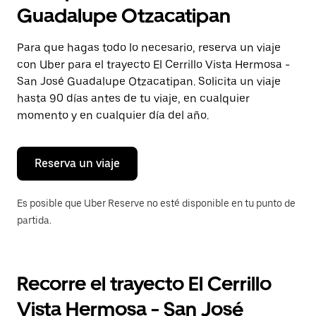
selecciona
Guadalupe Otzacatipan
una
fecha.
Presiona
Para que hagas todo lo necesario, reserva un viaje
la
con Uber para el trayecto El Cerrillo Vista Hermosa -
tecla Esc
para
San José Guadalupe Otzacatipan. Solicita un viaje
cerrar
hasta 90 días antes de tu viaje, en cualquier
el
momento y en cualquier día del año.
calendario.
Reserva un viaje
Es posible que Uber Reserve no esté disponible en tu punto de
partida.
Recorre el trayecto El Cerrillo
Vista Hermosa - San José