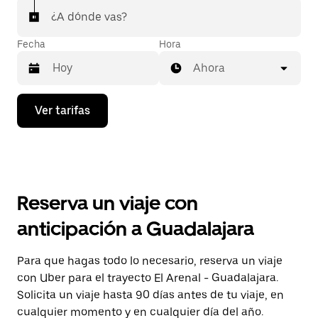
¿A dónde vas?
Fecha
Hora
Ahora
Presiona
Ver tarifas
la
flecha
hacia
abajo
para
interactuar
con
Reserva un viaje con
el
calendario
anticipación a Guadalajara
y
selecciona
una
Para que hagas todo lo necesario, reserva un viaje
fecha.
con Uber para el trayecto El Arenal - Guadalajara.
Presiona
la
Solicita un viaje hasta 90 días antes de tu viaje, en
tecla Esc
cualquier momento y en cualquier día del año.