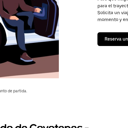
para el trayec
Solicita un vi
momento y en 
Reserva un
nto de partida.
jido de Coyotepec -