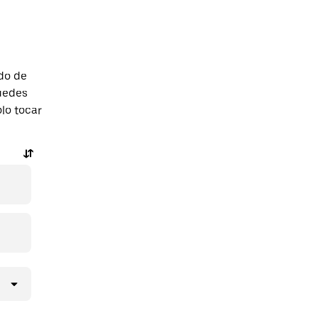
do de
uedes
olo tocar