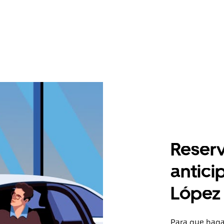
Reserv
antici
López
Para que hagas