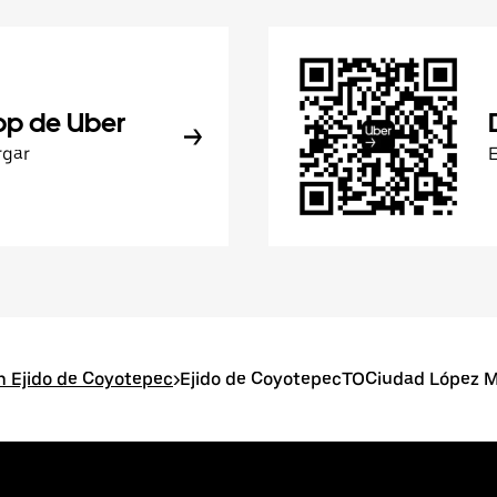
pp de Uber
rgar
n Ejido de Coyotepec
>
Ejido de CoyotepecTOCiudad López 