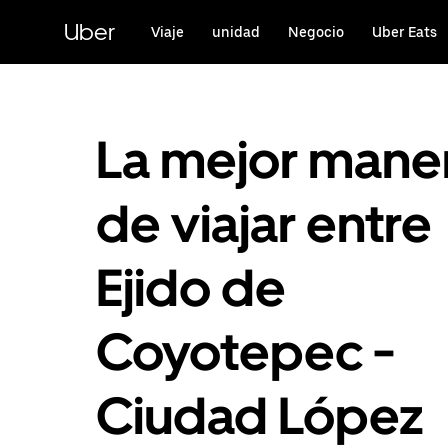
Saltar
al
Uber
Viaje
unidad
Negocio
Uber Eats
contenido
principal
La mejor mane
de viajar entre
Ejido de
Coyotepec -
Ciudad López