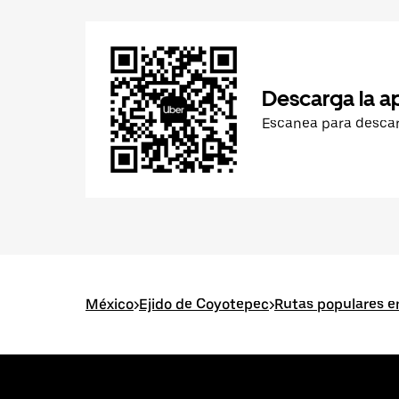
Descarga la a
Escanea para desca
México
>
Ejido de Coyotepec
>
Rutas populares e