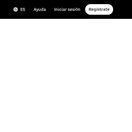
ES
Ayuda
Iniciar sesión
Regístrate