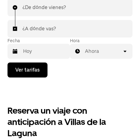
¿De dónde vienes?
¿A dónde vas?
Fecha
Hora
Ahora
Presiona
Ver tarifas
la
flecha
hacia
abajo
para
interactuar
con
Reserva un viaje con
el
calendario
anticipación a Villas de la
y
selecciona
Laguna
una
fecha.