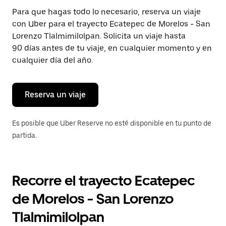
Presiona
Para que hagas todo lo necesario, reserva un viaje
la
con Uber para el trayecto Ecatepec de Morelos - San
tecla Esc
para
Lorenzo Tlalmimilolpan. Solicita un viaje hasta
cerrar
90 días antes de tu viaje, en cualquier momento y en
el
cualquier día del año.
calendario.
Reserva un viaje
Es posible que Uber Reserve no esté disponible en tu punto de
partida.
Recorre el trayecto Ecatepec
de Morelos - San Lorenzo
Tlalmimilolpan