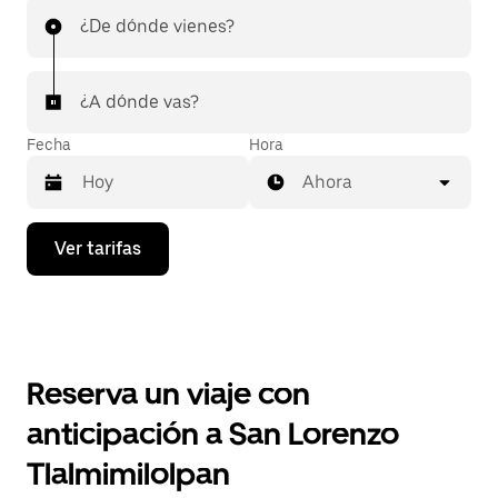
¿De dónde vienes?
¿A dónde vas?
Fecha
Hora
Ahora
Presiona
Ver tarifas
la
flecha
hacia
abajo
para
interactuar
con
Reserva un viaje con
el
calendario
anticipación a San Lorenzo
y
selecciona
Tlalmimilolpan
una
fecha.