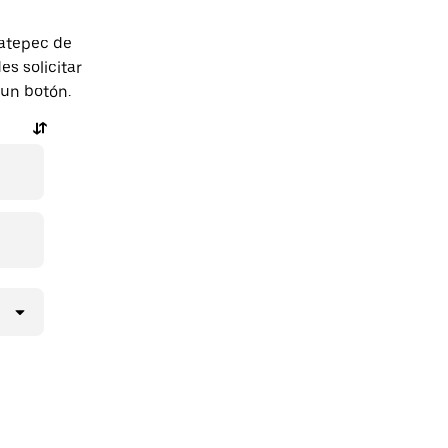
catepec de
s solicitar
 un botón.