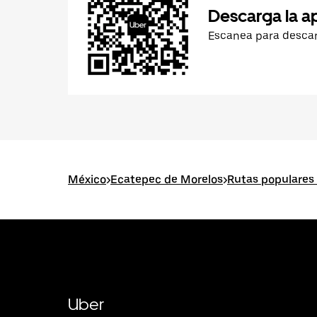
Descarga la a
Escanea para desca
México
>
Ecatepec de Morelos
>
Rutas populares
Uber