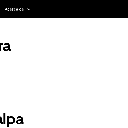
Acerca de
ra
alpa