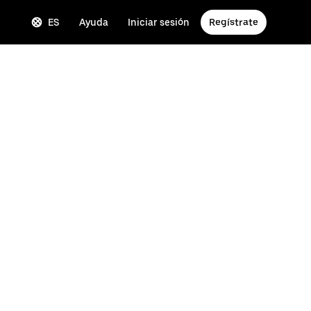
ES
Ayuda
Iniciar sesión
Regístrate