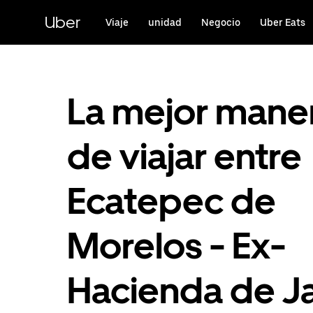
Saltar
al
Uber
Viaje
unidad
Negocio
Uber Eats
contenido
principal
La mejor mane
de viajar entre
Ecatepec de
Morelos - Ex-
Hacienda de J