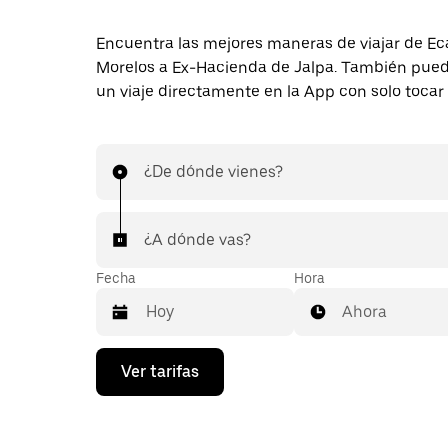
Encuentra las mejores maneras de viajar de E
Morelos a Ex-Hacienda de Jalpa. También puede
un viaje directamente en la App con solo tocar
¿De dónde vienes?
¿A dónde vas?
Fecha
Hora
Ahora
Presiona
Ver tarifas
la
flecha
hacia
abajo