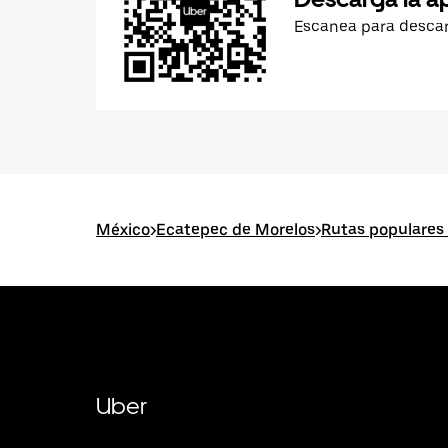
Escanea para desca
México
>
Ecatepec de Morelos
>
Rutas populares
Uber