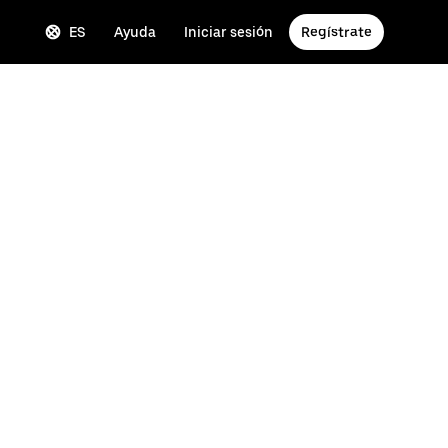
ES
Ayuda
Iniciar sesión
Regístrate