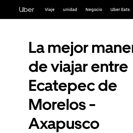
Saltar
al
Uber
Viaje
unidad
Negocio
Uber Eats
contenido
principal
La mejor mane
de viajar entre
Ecatepec de
Morelos -
Axapusco