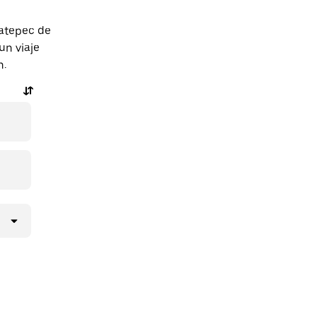
catepec de
un viaje
n.