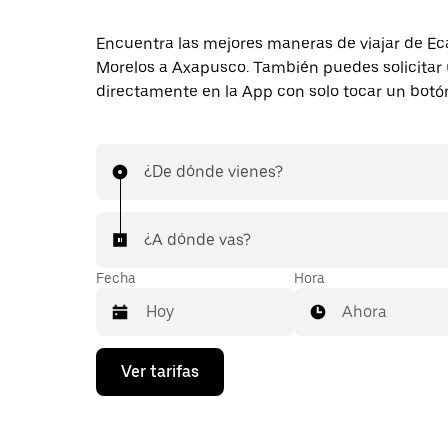
Encuentra las mejores maneras de viajar de E
Morelos a Axapusco. También puedes solicitar 
directamente en la App con solo tocar un botó
¿De dónde vienes?
¿A dónde vas?
Fecha
Hora
Ahora
Presiona
Ver tarifas
la
flecha
hacia
abajo