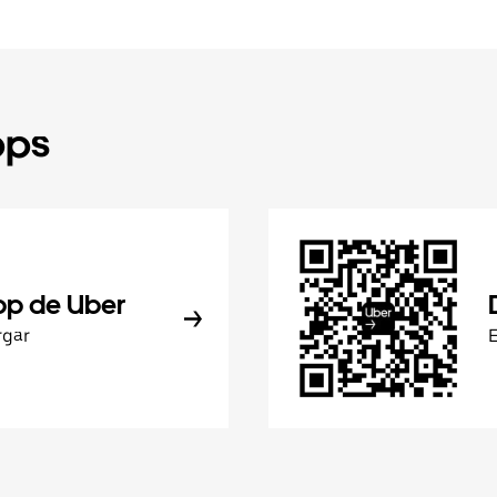
pps
pp de Uber
rgar