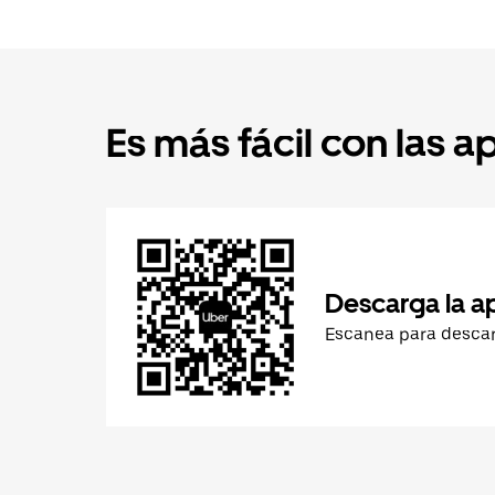
Es más fácil con las a
Descarga la a
Escanea para desca