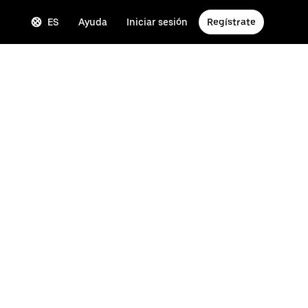
ES
Ayuda
Iniciar sesión
Regístrate