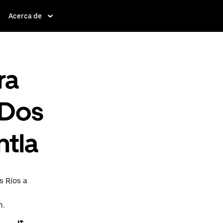
Acerca de
ra
 Dos
ntla
s Ríos a
n.