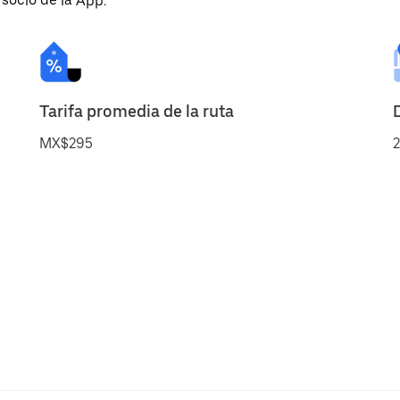
 socio de la App.
Tarifa promedia de la ruta
MX$295
2