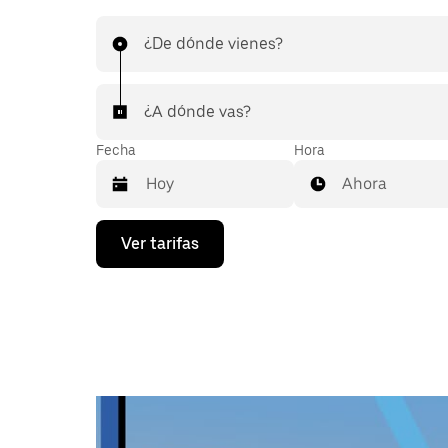
¿De dónde vienes?
¿A dónde vas?
Fecha
Hora
Ahora
Presiona
Ver tarifas
la
flecha
hacia
abajo
para
interactuar
con
el
calendario
y
selecciona