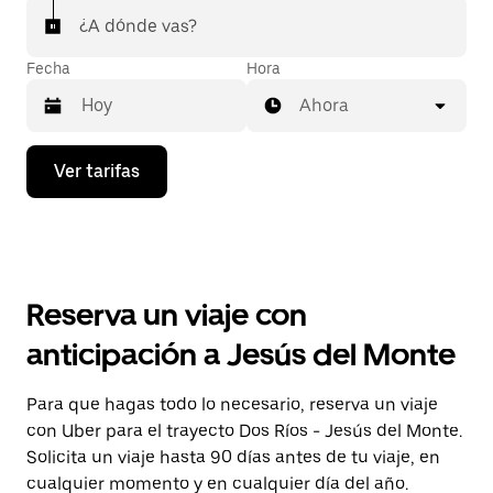
¿A dónde vas?
Fecha
Hora
Ahora
Presiona
Ver tarifas
la
flecha
hacia
abajo
para
interactuar
con
Reserva un viaje con
el
calendario
anticipación a Jesús del Monte
y
selecciona
una
Para que hagas todo lo necesario, reserva un viaje
fecha.
con Uber para el trayecto Dos Ríos - Jesús del Monte.
Presiona
la
Solicita un viaje hasta 90 días antes de tu viaje, en
tecla Esc
cualquier momento y en cualquier día del año.