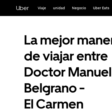
Saltar
al
Uber
Viaje
unidad
Negocio
Uber Eats
contenido
principal
La mejor mane
de viajar entre
Doctor Manuel
Belgrano -
El Carmen