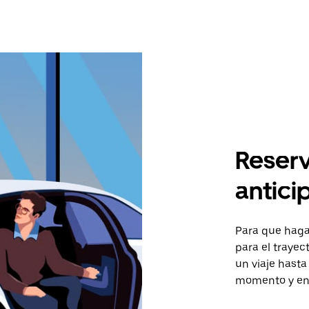
Reserv
antici
Para que hagas
para el trayec
un viaje hasta
momento y en 