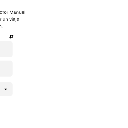
octor Manuel
 un viaje
n.