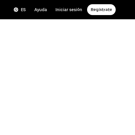
ES
Ayuda
Iniciar sesión
Regístrate