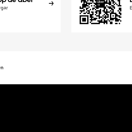
rgar
en