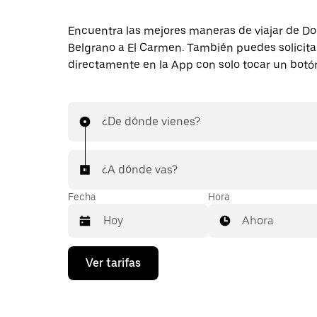
Encuentra las mejores maneras de viajar de D
Belgrano a El Carmen. También puedes solicitar
directamente en la App con solo tocar un botó
¿De dónde vienes?
¿A dónde vas?
Fecha
Hora
Ahora
Presiona
Ver tarifas
la
flecha
hacia
abajo