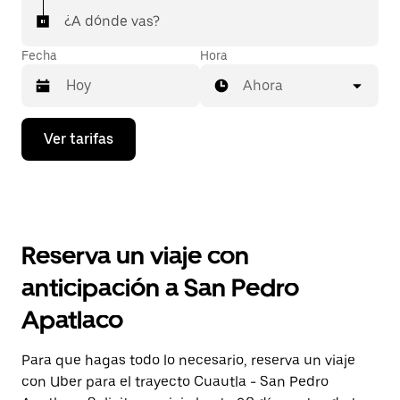
¿A dónde vas?
Fecha
Hora
Ahora
Presiona
Ver tarifas
la
flecha
hacia
abajo
para
interactuar
con
Reserva un viaje con
el
calendario
anticipación a San Pedro
y
selecciona
Apatlaco
una
fecha.
Presiona
Para que hagas todo lo necesario, reserva un viaje
la
con Uber para el trayecto Cuautla - San Pedro
tecla Esc