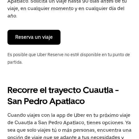
para
Apatlaco. Solicita un viaje hasta 90 días antes de tu
cerrar
viaje, en cualquier momento y en cualquier día del
el
año.
calendario.
Reserva un viaje
Es posible que Uber Reserve no esté disponible en tu punto de
partida.
Recorre el trayecto Cuautla -
San Pedro Apatlaco
Cuando viajes con la app de Uber en tu próximo viaje
de Cuautla a San Pedro Apatlaco, tienes opciones. Ya
sea que solo viajes tú o más personas, encuentra una
opción de viaje que se adapte a tus necesidades y