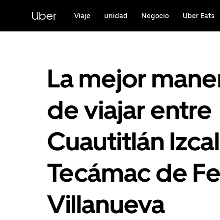
Saltar
al
Uber
Viaje
unidad
Negocio
Uber Eats
contenido
principal
La mejor mane
de viajar entre
Cuautitlán Izcall
Tecámac de Fe
Villanueva