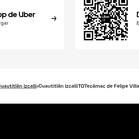
pp de Uber
rgar
autitlán Izcalli
>
Cuautitlán IzcalliTOTecámac de Felipe Vil