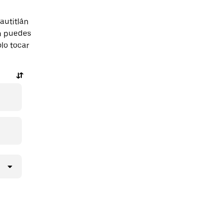
autitlán
én puedes
olo tocar