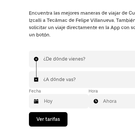
Encuentra las mejores maneras de viajar de Cu
Izcalli a Tecámac de Felipe Villanueva. Tambi
solicitar un viaje directamente en la App con s
un botón.
¿De dónde vienes?
¿A dónde vas?
Fecha
Hora
Ahora
Presiona
Ver tarifas
la
flecha
hacia