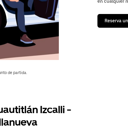
en cualquier 
Reserva un
nto de partida.
utitlán Izcalli -
llanueva