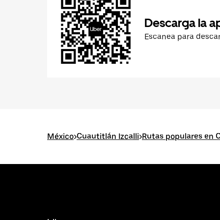
Descarga la a
Escanea para desca
México
>
Cuautitlán Izcalli
>
Rutas populares en Cu