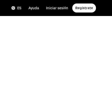
ES
Ayuda
Iniciar sesión
Regístrate