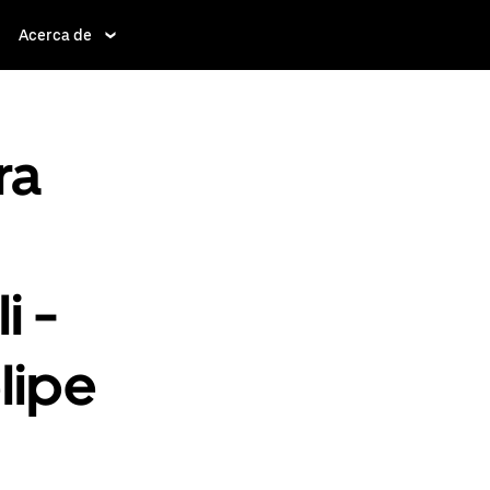
Acerca de
ra
i -
lipe