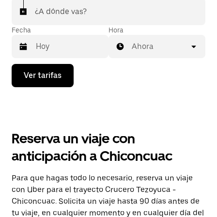
¿A dónde vas?
Fecha
Hora
Ahora
Presiona
Ver tarifas
la
flecha
hacia
abajo
para
interactuar
con
Reserva un viaje con
el
calendario
anticipación a Chiconcuac
y
selecciona
una
Para que hagas todo lo necesario, reserva un viaje
fecha.
con Uber para el trayecto Crucero Tezoyuca -
Presiona
la
Chiconcuac. Solicita un viaje hasta 90 días antes de
tecla Esc
tu viaje, en cualquier momento y en cualquier día del