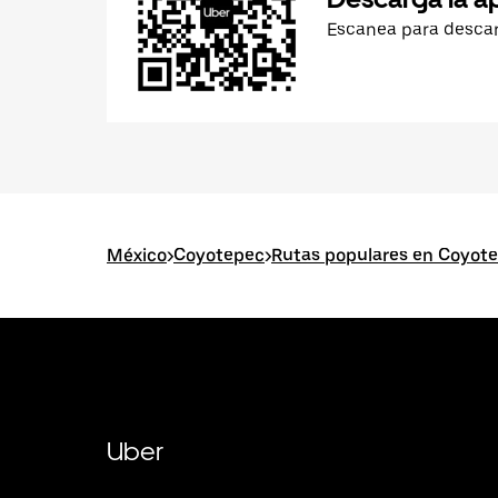
Escanea para desca
México
>
Coyotepec
>
Rutas populares en Coyot
Uber