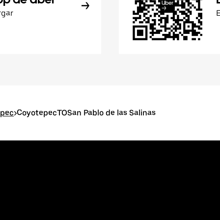
rgar
epec
>
CoyotepecTOSan Pablo de las Salinas