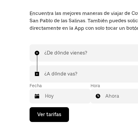
Encuentra las mejores maneras de viajar de C
San Pablo de las Salinas. También puedes solici
directamente en la App con solo tocar un botó
¿De dónde vienes?
¿A dónde vas?
Fecha
Hora
Ahora
Presiona
Ver tarifas
la
flecha
hacia
abajo