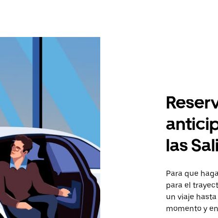
Reserv
antici
las Sal
Para que hagas
para el trayec
un viaje hasta
momento y en 