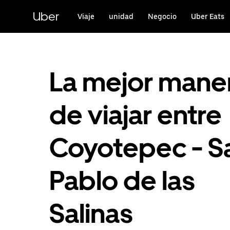
Saltar
al
Uber
Viaje
unidad
Negocio
Uber Eats
contenido
principal
La mejor mane
de viajar entre
Coyotepec - S
Pablo de las
Salinas