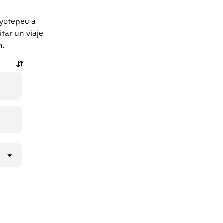
oyotepec a
tar un viaje
n.