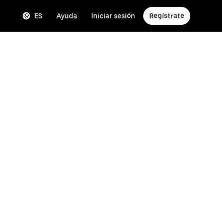
ES
Ayuda
Iniciar sesión
Regístrate