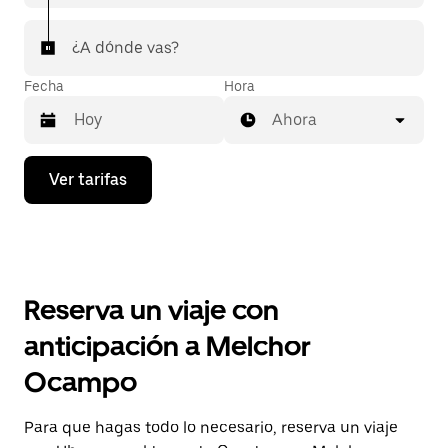
¿A dónde vas?
Fecha
Hora
Ahora
Presiona
Ver tarifas
la
flecha
hacia
abajo
para
interactuar
con
Reserva un viaje con
el
calendario
anticipación a Melchor
y
selecciona
Ocampo
una
fecha.
Presiona
Para que hagas todo lo necesario, reserva un viaje
la