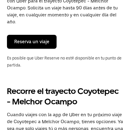
con Uber para el trayecto Coyotepec - Melchor
tecla Esc
para
Ocampo. Solicita un viaje hasta 90 días antes de tu
cerrar
viaje, en cualquier momento y en cualquier día del
el
año.
calendario.
Reserva un viaje
Es posible que Uber Reserve no esté disponible en tu punto de
partida.
Recorre el trayecto Coyotepec
- Melchor Ocampo
Cuando viajes con la app de Uber en tu próximo viaje
de Coyotepec a Melchor Ocampo, tienes opciones. Ya
sea que solo viajes tú o más personas, encuentra una