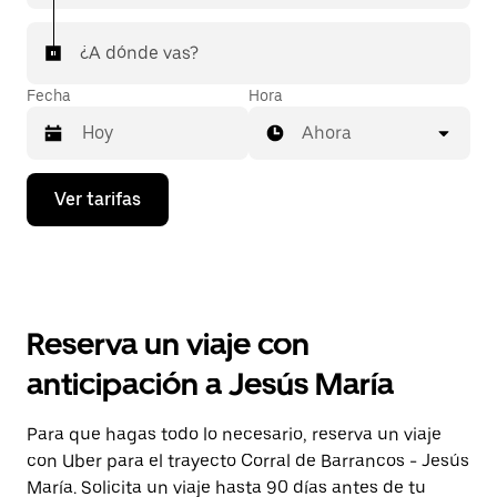
¿A dónde vas?
Fecha
Hora
Ahora
Presiona
Ver tarifas
la
flecha
hacia
abajo
para
interactuar
con
Reserva un viaje con
el
calendario
anticipación a Jesús María
y
selecciona
una
Para que hagas todo lo necesario, reserva un viaje
fecha.
con Uber para el trayecto Corral de Barrancos - Jesús
Presiona
la
María. Solicita un viaje hasta 90 días antes de tu