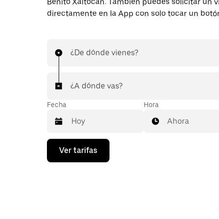
Benito Xaltocan. También puedes solicitar un v
directamente en la App con solo tocar un botó
¿De dónde vienes?
¿A dónde vas?
Fecha
Hora
Ahora
Presiona
Ver tarifas
la
flecha
hacia
abajo
para
interactuar
con
el