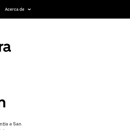
Acerca de
ra
n
ntla a San