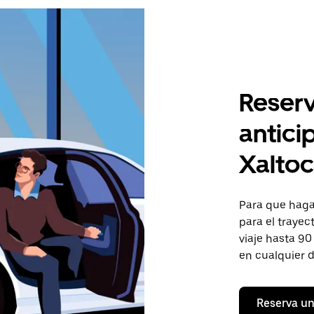
Reserv
antici
Xalto
Para que hagas
para el trayec
viaje hasta 90
en cualquier d
Reserva un