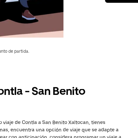
nto de partida.
ontla - San Benito
 viaje de Contla a San Benito Xaltocan, tienes
onas, encuentra una opción de viaje que se adapte a
ear con anticipación, considera programar un viaje a