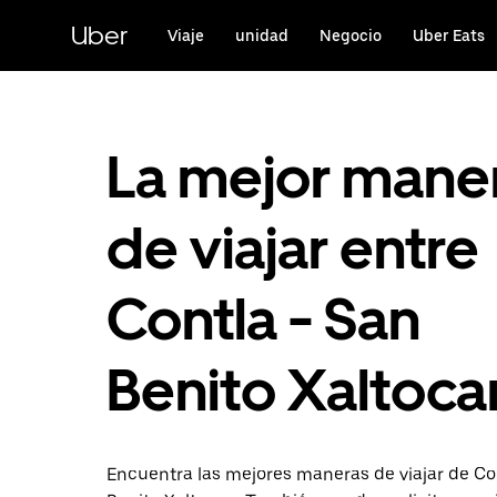
Saltar
al
Uber
Viaje
unidad
Negocio
Uber Eats
contenido
principal
La mejor mane
de viajar entre
Contla - San
Benito Xaltoca
Encuentra las mejores maneras de viajar de Co