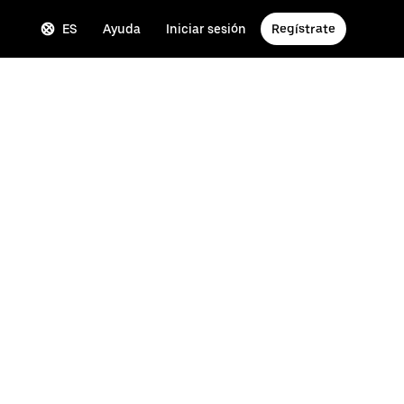
ES
Ayuda
Iniciar sesión
Regístrate