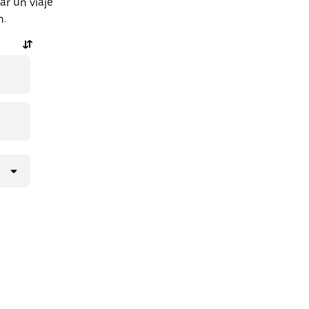
ar un viaje
n.