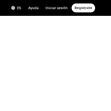
ES
Ayuda
Iniciar sesión
Regístrate