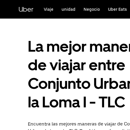
Saltar
al
Uber
Viaje
unidad
Negocio
Uber Eats
contenido
principal
La mejor mane
de viajar entre
Conjunto Urba
la Loma I - TLC
Encuentra las mejores maneras de viajar de C