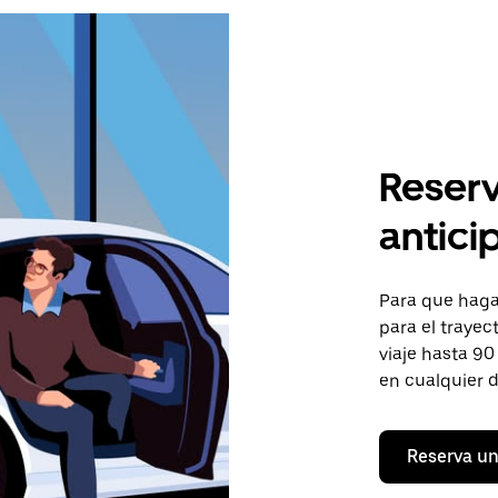
Reserv
antici
Para que hagas
para el trayec
viaje hasta 90
en cualquier d
Reserva un