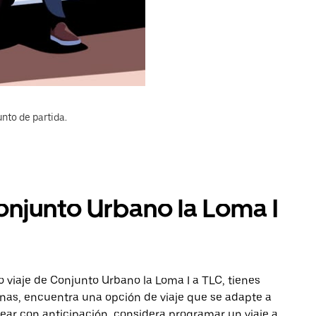
nto de partida.
onjunto Urbano la Loma I
 viaje de Conjunto Urbano la Loma I a TLC, tienes
onas, encuentra una opción de viaje que se adapte a
ear con anticipación, considera programar un viaje a