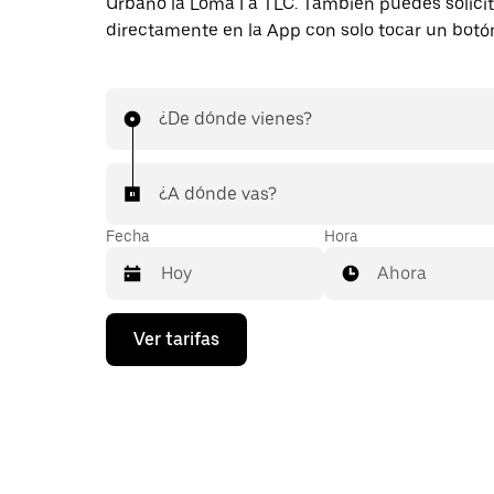
Urbano la Loma I a TLC. También puedes solicit
directamente en la App con solo tocar un botó
¿De dónde vienes?
¿A dónde vas?
Fecha
Hora
Ahora
Presiona
Ver tarifas
la
flecha
hacia
abajo
para
interactuar
con
el