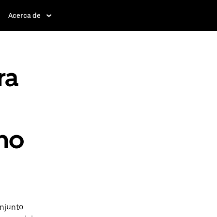
Acerca de
ra
no
onjunto