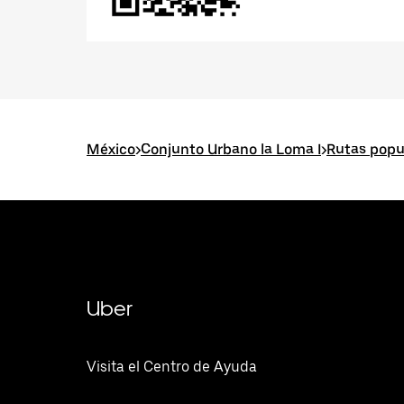
México
>
Conjunto Urbano la Loma I
>
Rutas popu
Uber
Visita el Centro de Ayuda