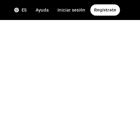
ES
Ayuda
Iniciar sesión
Regístrate