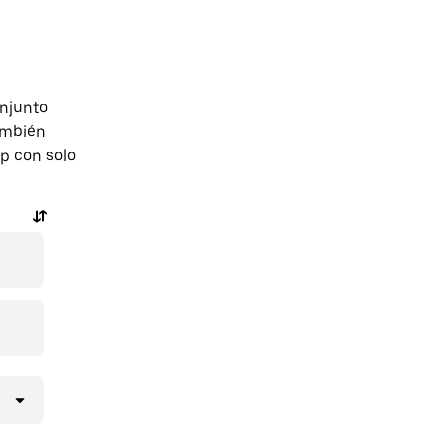
onjunto
ambién
pp con solo