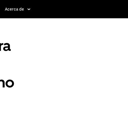
Acerca de
ra
no