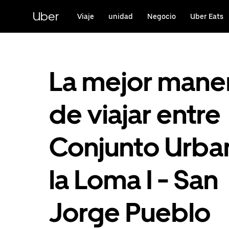
Saltar
al
Uber
Viaje
unidad
Negocio
Uber Eats
contenido
principal
La mejor mane
de viajar entre
Conjunto Urba
la Loma I - San
Jorge Pueblo