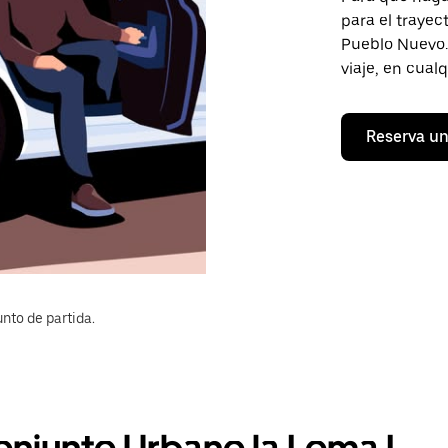
para el trayec
Pueblo Nuevo. 
viaje, en cual
Reserva un
nto de partida.
onjunto Urbano la Loma I