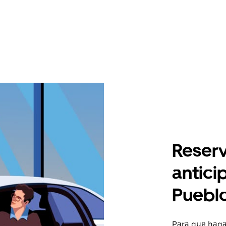
Reserv
antici
Puebl
Para que hagas