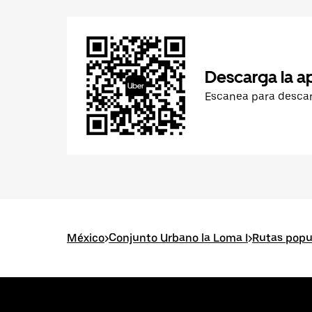
Descarga la a
Escanea para desca
México
>
Conjunto Urbano la Loma I
>
Rutas popu