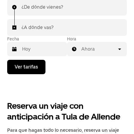
¿De dónde vienes?
¿A dónde vas?
Fecha
Hora
Ahora
Presiona
Ver tarifas
la
flecha
hacia
abajo
para
interactuar
con
Reserva un viaje con
el
calendario
anticipación a Tula de Allende
y
selecciona
una
Para que hagas todo lo necesario, reserva un viaje
fecha.