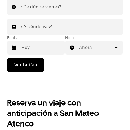
¿De dónde vienes?
¿A dónde vas?
Fecha
Hora
Ahora
Presiona
Ver tarifas
la
flecha
hacia
abajo
para
interactuar
con
Reserva un viaje con
el
calendario
anticipación a San Mateo
y
selecciona
Atenco
una
fecha.